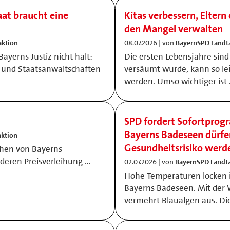
aat braucht eine
Kitas verbessern, Eltern
den Mangel verwalten
aktion
08.07.2026 | von
BayernSPD Landt
ayerns Justiz nicht halt:
Die ersten Lebensjahre sind
n und Staatsanwaltschaften
versäumt wurde, kann so lei
werden. Umso wichtiger ist
SPD fordert Sofortprog
Bayerns Badeseen dürfe
aktion
Gesundheitsrisiko werd
chen von Bayerns
deren Preisverleihung …
02.07.2026 | von
BayernSPD Landta
Hohe Temperaturen locken
Bayerns Badeseen. Mit der 
vermehrt Blaualgen aus. Di