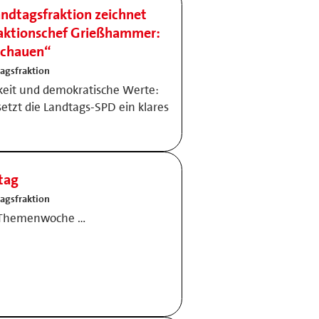
dtagsfraktion zeichnet
Fraktionschef Grießhammer:
schauen“
agsfraktion
chkeit und demokratische Werte:
tzt die Landtags-SPD ein klares
tag
agsfraktion
t-Themenwoche …