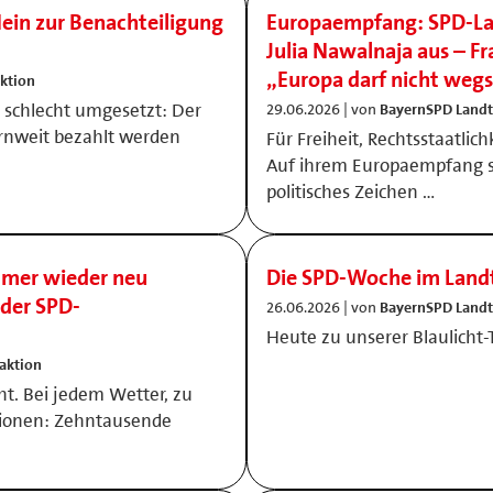
ein zur Benachteiligung
Europaempfang: SPD-Lan
Julia Nawalnaja aus – 
„Europa darf nicht weg
ktion
er schlecht umgesetzt: Der
29.06.2026 | von
BayernSPD Landt
ernweit bezahlt werden
Für Freiheit, Rechtsstaatli
Auf ihrem Europaempfang se
politisches Zeichen …
mmer wieder neu
Die SPD-Woche im Land
der SPD-
26.06.2026 | von
BayernSPD Landt
Heute zu unserer Blaulich
aktion
ht. Bei jedem Wetter, zu
ationen: Zehntausende