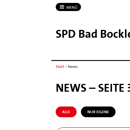
MENÜ
SPD Bad Bockl
Start
›
News
NEWS – SEITE 
ALLE
NUR EIGENE